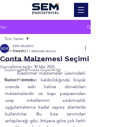
Yazı
Tüm Yazılar
SEM Akademi
Tüm Yazılar
8 Ara 2023
1 dakikada okunur
Conta Malzemesi Seçimi
Endüstriyel Sızdırmazlık
Güncelleme tarihi:
30 Mar 2025
Sızdırmazlık&Proses Güvenilirliği
	Elastomer malzemeler üzerindeki 
Bizden Haberler
kuvvet ortadan kaldırıldığında büyük 
oranda eski haline dönebilen 
malzemelerdir ve kapı paspasından 
uzay roketlerinin sızdırmazlık 
uygulamalarına kadar sayısız alanlarda 
kullanılırlar. Bu kısa tanımdan 
anlaşılacağı gibi, ihtiyaca göre çok farklı 