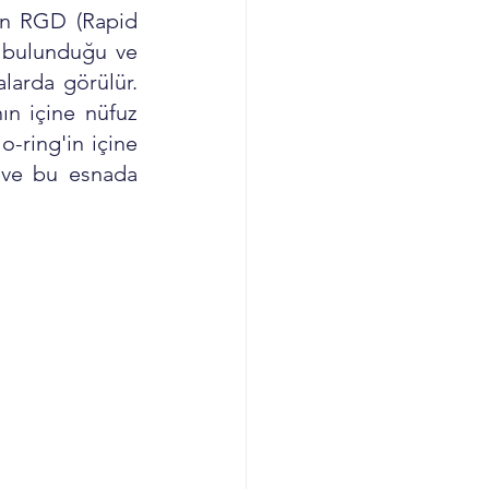
n RGD (Rapid 
 bulunduğu ve 
arda görülür. 
n içine nüfuz 
-ring'in içine 
 ve bu esnada 