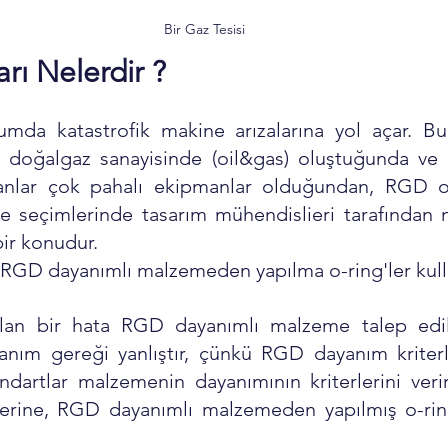
Bir Gaz Tesisi
ı Nelerdir ?
da katastrofik makine arızalarına yol açar. Bu
 doğalgaz sanayisinde (oil&gas) oluştuğunda ve 
nlar çok pahalı ekipmanlar olduğundan, RGD ol
 seçimlerinde tasarım mühendislieri tarafından m
ir konudur. 
RGD dayanımlı malzemeden yapılma o-ring'ler kullan
ılan bir hata RGD dayanımlı malzeme talep edil
anım gereği yanlıştır, çünkü RGD dayanım kriterler
artlar malzemenin dayanımının kriterlerini verir
yerine, RGD dayanımlı malzemeden yapılmış o-rin