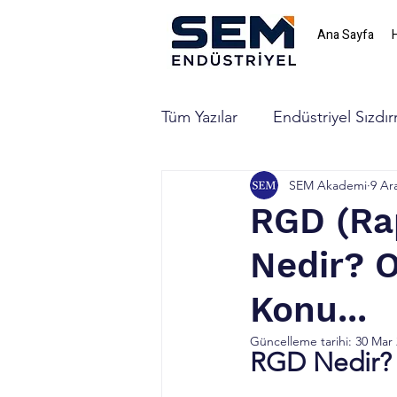
Ana Sayfa
Tüm Yazılar
Endüstriyel Sızdır
SEM Akademi
9 Ar
RGD (Ra
Nedir? O
Konu...
Güncelleme tarihi:
30 Mar
RGD Nedir?