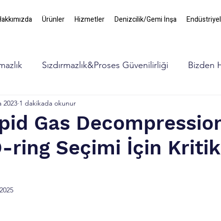
Hakkımızda
Ürünler
Hizmetler
Denizcilik/Gemi İnşa
Endüstriyel
mazlık
Sızdırmazlık&Proses Güvenilirliği
Bizden 
a 2023
1 dakikada okunur
pid Gas Decompressio
-ring Seçimi İçin Kritik
 2025