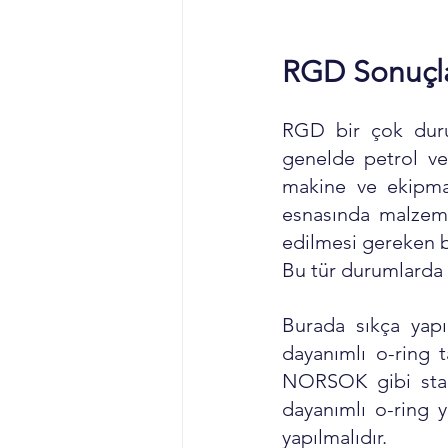
RGD Sonuçlar
RGD bir çok durum
genelde petrol ve
makine ve ekipma
esnasında malzeme
edilmesi gereken b
Bu tür durumlarda 
Burada sıkça yap
dayanımlı o-ring t
NORSOK gibi stand
dayanımlı o-ring 
yapılmalıdır. 