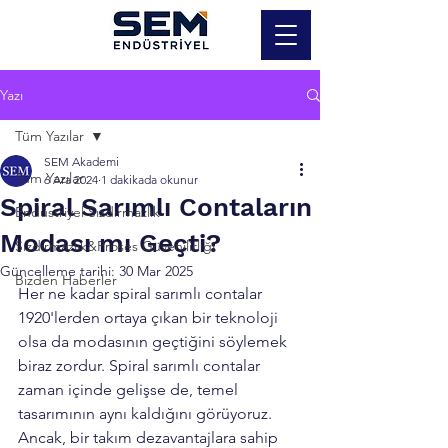
Yazı
Tüm Yazılar
SEM Akademi
Tüm Yazılar
6 Ara 2024
1 dakikada okunur
Spiral Sarımlı Contaların
Endüstriyel Sızdırmazlık
Modası mı Geçti?
Sızdırmazlık&Proses Güvenilirliği
Güncelleme tarihi:
30 Mar 2025
Bizden Haberler
Her ne kadar spiral sarımlı contalar 
1920'lerden ortaya çıkan bir teknoloji 
olsa da modasının geçtiğini söylemek 
biraz zordur. Spiral sarımlı contalar 
zaman içinde gelişse de, temel 
tasarımının aynı kaldığını görüyoruz. 
Ancak, bir takım dezavantajlara sahip 