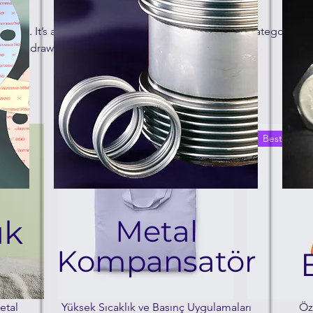
iption. It’s a great place to tell customers what this category is 
e and draw attention to your products.
Best Seller
ık
Metal
Kompansatör
etal
Yüksek Sıcaklık ve Basınç Uygulamaları
Öz