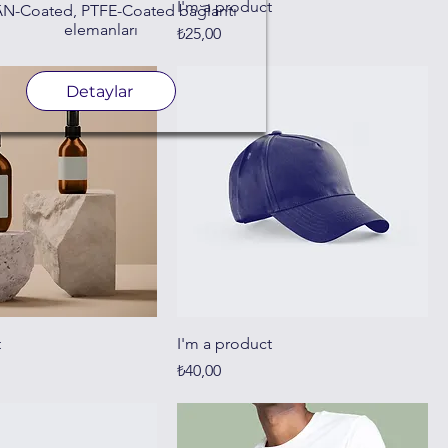
t
I'm a product
N-Coated, PTFE-Coated bağlantı
elemanları
Fiyat
₺25,00
Detaylar
t
I'm a product
Fiyat
₺40,00