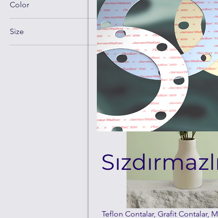
Tüm Ürünler
Color
This is your category descr
Size
connect with your audienc
250 ml
500 ml
12 ürün
80 ml
Large
Medium
Small
Sızdırmazl
Teflon Contalar, Grafit Contalar, M