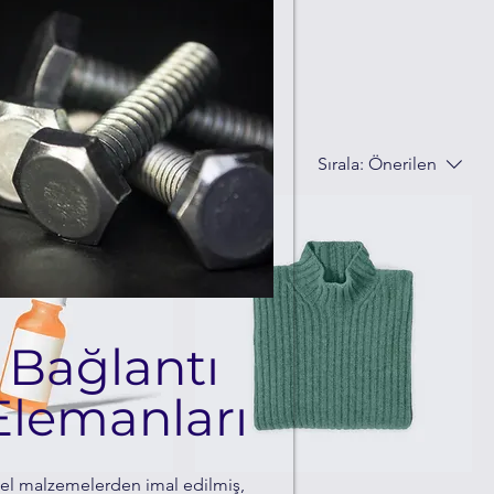
about,
Sırala:
Önerilen
Bağlantı
Elemanları
el malzemelerden imal edilmiş,