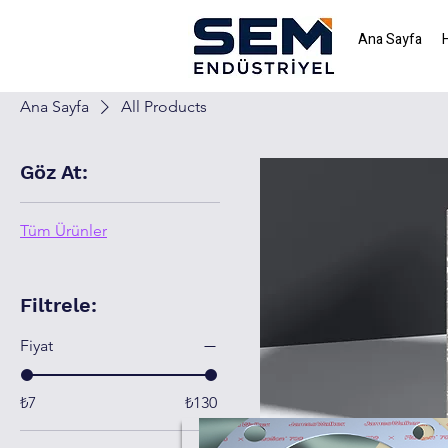
Ana Sayfa
Ana Sayfa
All Products
Göz At:
Tüm Ürünler
Filtrele:
Fiyat
₺7
₺130